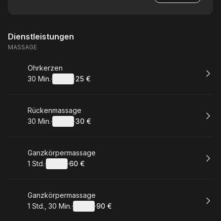
Dienstleistungen
MASSAGE
Buchen
Ohrkerzen
30 Min.
·
Details
·
25 €
.
Dauer
:
.
Preis
:
Buchen
Rückenmassage
30 Min.
·
Details
·
30 €
.
Dauer
:
.
Preis
:
Buchen
Ganzkörpermassage
1 Std.
·
Details
·
60 €
.
Dauer
:
.
Preis
:
Buchen
Ganzkörpermassage
1 Std., 30 Min.
·
Details
·
90 €
.
Dauer
:
.
Preis
: