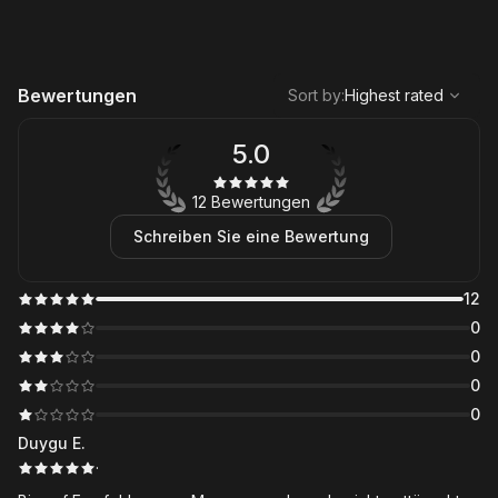
,
Highest rated
Sort
Bewertungen
Sort by
:
Highest rated
5.0
12 Bewertungen
Schreiben Sie eine Bewertung
12
0
0
0
0
Duygu E.
·