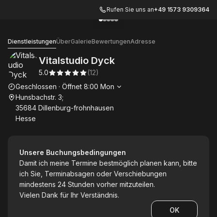
Rufen Sie uns an
+49 1573 9309364
Zur Galerie gehen
Zur Galerie gehen
Zur Galerie gehen
Zur Galerie gehen
Zur Galerie gehen
1
2
3
4
5
Vitalstudio Dyck
Dienstleistungen
Über
Galerie
Bewertungen
Adresse
Vitalstudio Dyck
5.0
(
12
)
Die Öffnungszeiten
Geschlossen
·
Öffnet
8:00
Mon
Hunsbachstr. 3;
35684 Dillenburg-frohnhausen
Hesse
Unsere Buchungsbedingungen
Damit ich meine Termine bestmöglich planen kann, bitte
ich Sie, Terminabsagen oder Verschiebungen
mindestens 24 Stunden vorher mitzuteilen.
Vielen Dank für Ihr Verständnis.
OK