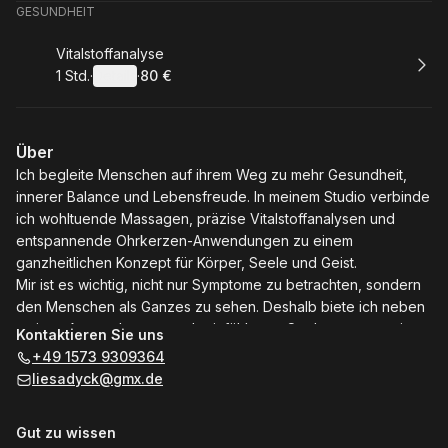
GESUNDHEIT
Buchen
Vitalstoffanalyse
1 Std.
·
Details
·
80 €
.
Dauer
:
.
Preis
:
Über
Ich begleite Menschen auf ihrem Weg zu mehr Gesundheit,
innerer Balance und Lebensfreude. In meinem Studio verbinde
ich wohltuende Massagen, präzise Vitalstoffanalysen und
entspannende Ohrkerzen-Anwendungen zu einem
ganzheitlichen Konzept für Körper, Seele und Geist.
Mir ist es wichtig, nicht nur Symptome zu betrachten, sondern
den Menschen als Ganzes zu sehen. Deshalb biete ich neben
meinen Anwendungen auch einfühlsame Seelsorge an – einen
Kontaktieren Sie uns
Raum, in dem du zur Ruhe kommen, auftanken und neue
+49 1573 9309364
Klarheit finden kannst.
liesadyck@gmx.de
Mit viel Herz, Erfahrung und einem offenen Ohr unterstütze ich
dich dabei, wieder in deine Kraft zu kommen und dein
Gut zu wissen
Wohlbefinden nachhaltig zu stärken.