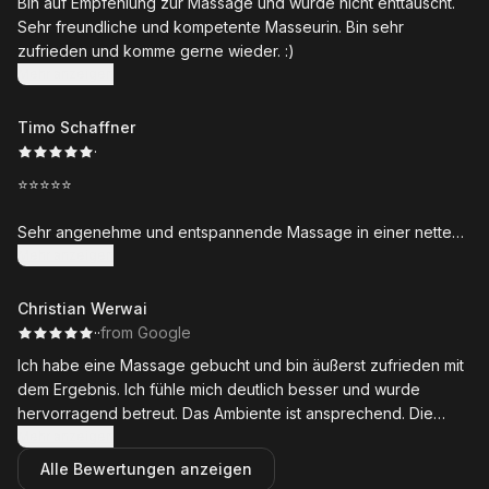
Bin auf Empfehlung zur Massage und wurde nicht enttäuscht.
Sehr freundliche und kompetente Masseurin. Bin sehr
zufrieden und komme gerne wieder. :)
Mehr anzeigen
Timo Schaffner
·
⭐⭐⭐⭐⭐
Sehr angenehme und entspannende Massage in einer netten
Atmosphäre.
Mehr anzeigen
Liesa nimmt sich Zeit und arbeitet sehr gezielt an „den
Problemstellen“.
Christian Werwai
Ich habe mich danach deutlich lockerer und besser gefühlt.
·
·
from Google
Klare Empfehlung – ich komme gerne wieder!
Ich habe eine Massage gebucht und bin äußerst zufrieden mit
dem Ergebnis. Ich fühle mich deutlich besser und wurde
hervorragend betreut. Das Ambiente ist ansprechend. Die
Abwicklung war unkompliziert und schnell. Die Leistung war
Mehr anzeigen
erstklassig.
Alle Bewertungen anzeigen